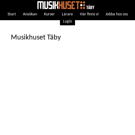
Start
Ansökan
Kurser
Lärare
Här finns vi
Jobba hos oss
Login
Musikhuset Täby